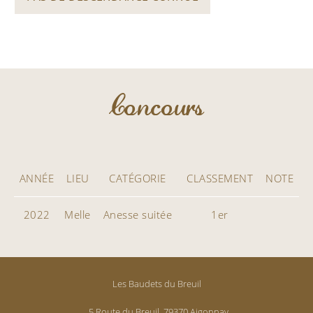
Concours
ANNÉE
LIEU
CATÉGORIE
CLASSEMENT
NOTE
2022
Melle
Anesse suitée
1er
Les Baudets du Breuil
5 Route du Breuil, 79370 Aigonnay