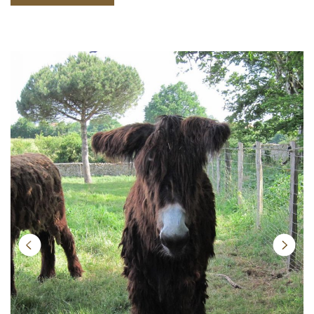
Next
Previ
ous